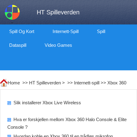
HT Spilleverden
Spill Og Kort
Internett-Spill
Spill
Dataspill
Video Games
Home >>
HT Spilleverden
> >>
Internett-spill
>>
Xbox 360
Slik installerer Xbox Live Wireless
Hva er forskjellen mellom Xbox 360 Halo Console & Elite
Console ?
Hvordan koble en Xbox 360 til en trådløs mikrofon