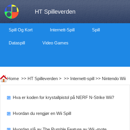
HT Spilleverden
Spill Og Kort
Internett-Spill
Spill
Dataspill
Video Games
Home >>
HT Spilleverden
> >>
Internett-spill
>>
Nintendo Wii
Hva er koden for krystallpistol på NERF N-Strike Wii?
Hvordan du rengjør en Wii Spill
Hvordan slå av The Rumble Feature av Wii -mote