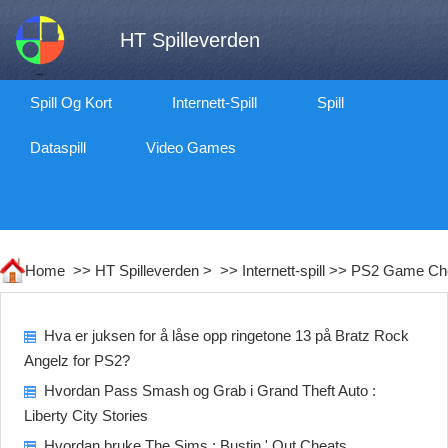
HT Spilleverden
Spill Og Kort
Internett-Spill
Spill
Dataspill
Video Games
Home >>
HT Spilleverden
> >>
Internett-spill
>>
PS2 Game Ch
Hva er juksen for å låse opp ringetone 13 på Bratz Rock
Angelz for PS2?
Hvordan Pass Smash og Grab i Grand Theft Auto :
Liberty City Stories
Hvordan bruke The Sims : Bustin ' Out Cheats