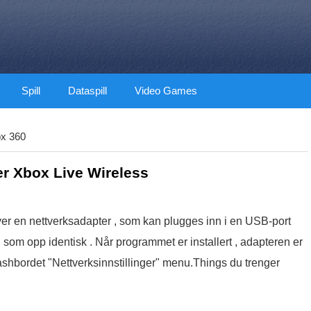
Spill
Dataspill
Video Games
x 360
rer Xbox Live Wireless
ever en nettverksadapter , som kan plugges inn i en USB-port
 som opp identisk . Når programmet er installert , adapteren er
 dashbordet "Nettverksinnstillinger" menu.Things du trenger