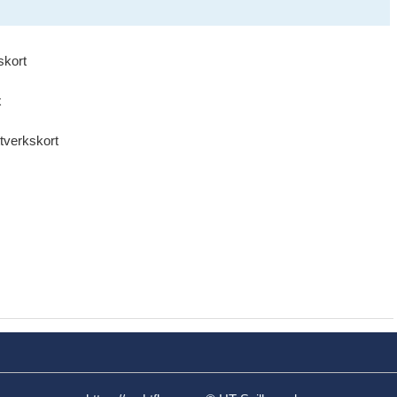
skort
x
tverkskort