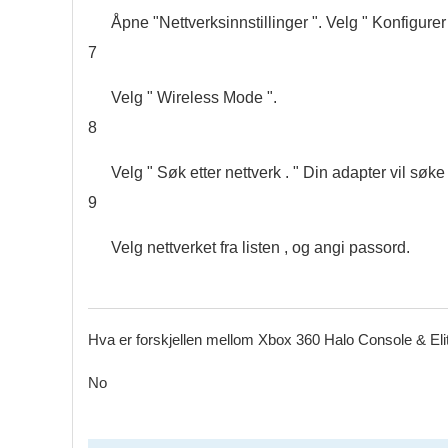
Åpne "Nettverksinnstillinger ". Velg " Konfigure
7
Velg " Wireless Mode ".
8
Velg " Søk etter nettverk . " Din adapter vil søk
9
Velg nettverket fra listen , og angi passord.
Hva er forskjellen mellom Xbox 360 Halo Console & Eli
No