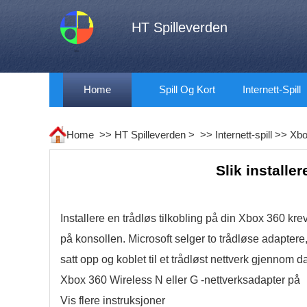
HT Spilleverden
Home
Spill Og Kort
Internett-Spill
Home >>
HT Spilleverden
> >>
Internett-spill
>>
Xbo
Slik installe
Installere en trådløs tilkobling på din Xbox 360 kr
på konsollen. Microsoft selger to trådløse adaptere,
satt opp og koblet til et trådløst nettverk gjennom
Xbox 360 Wireless N eller G -nettverksadapter på
Vis flere instruksjoner