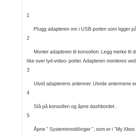
1
Plugg adapteren inn i USB-porten som ligger på 
2
Monter adapteren til konsollen. Legg merke til d
like over lyd-video- porter. Adapteren monteres ved 
3
Utvid adapterens antenner. Utvide antennene er v
4
Slå på konsollen og åpne dashbordet .
5
Åpne " Systeminnstillinger ", som er i "My Xbox 