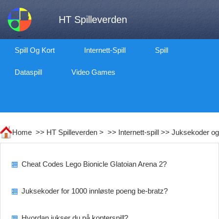
HT Spilleverden
Spill Og Kort
Internett-Spill
Spill
Dataspill
Video Games
Home >>
HT Spilleverden
> >>
Internett-spill
>>
Juksekoder o
Cheat Codes Lego Bionicle Glatoian Arena 2?
Juksekoder for 1000 innløste poeng be-bratz?
Hvordan jukser du på kopterspill?