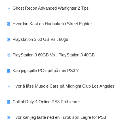
Ghost Recon Advanced Warfighter 2 Tips
Hvordan Kast en Hadouken i Street Fighter
Playstation 3 60 GB Vs . 80gb
PlayStation 3 60GB Vs . PlayStation 3 40GB
Kan jeg spille PC-spill på min PS3 ?
Hvor å låse Muscle Cars på Midnight Club Los Angeles
Call of Duty 4 Online PS3 Problemer
Hvor kan jeg laste ned en Turok spill Lagre for PS3