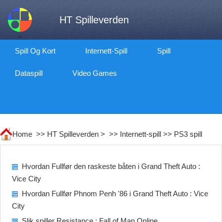
HT Spilleverden
Spill Og Kort
Internett-Spill
Spill
Dataspill
Video Games
Home >>
HT Spilleverden
> >>
Internett-spill
>>
PS3 spill
Hvordan Fullfør den raskeste båten i Grand Theft Auto :
Vice City
Hvordan Fullfør Phnom Penh '86 i Grand Theft Auto : Vice
City
Slik spiller Resistance : Fall of Man Online