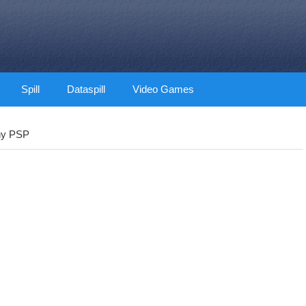
Spill
Dataspill
Video Games
ny PSP