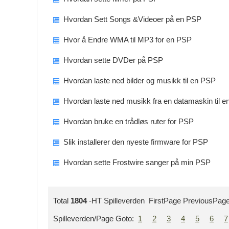
Hvordan Sett Songs &Videoer på en PSP
Hvor å Endre WMA til MP3 for en PSP
Hvordan sette DVDer på PSP
Hvordan laste ned bilder og musikk til en PSP
Hvordan laste ned musikk fra en datamaskin til 
Hvordan bruke en trådløs ruter for PSP
Slik installerer den nyeste firmware for PSP
Hvordan sette Frostwire sanger på min PSP
Total
1804
-HT Spilleverden FirstPage PreviousPag
Spilleverden/Page Goto:
1
2
3
4
5
6
7