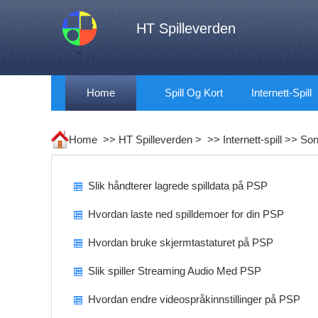
HT Spilleverden
Home
Spill Og Kort
Internett-Spill
Home >>
HT Spilleverden
> >>
Internett-spill
>>
So
Slik håndterer lagrede spilldata på PSP
Hvordan laste ned spilldemoer for din PSP
Hvordan bruke skjermtastaturet på PSP
Slik spiller Streaming Audio Med PSP
Hvordan endre videospråkinnstillinger på PSP