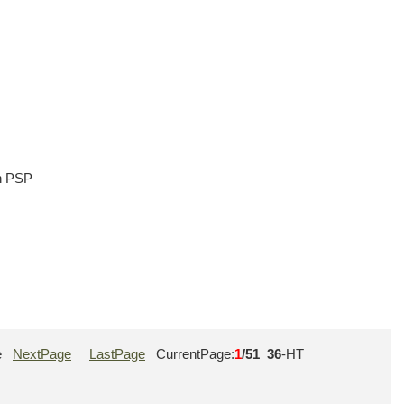
en PSP
e
NextPage
LastPage
CurrentPage:
1
/51
36
-HT