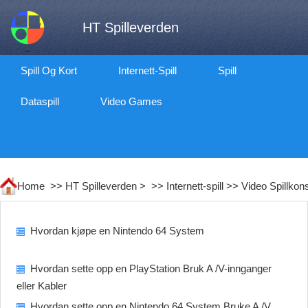
HT Spilleverden
Spill Og Kort
Internett-Spill
Spill
Dataspill
Video Games
Home >>
HT Spilleverden
> >>
Internett-spill
>>
Video Spillkons
Hvordan kjøpe en Nintendo 64 System
Hvordan sette opp en PlayStation Bruk A /V-innganger
eller Kabler
Hvordan sette opp en Nintendo 64 System Bruke A /V