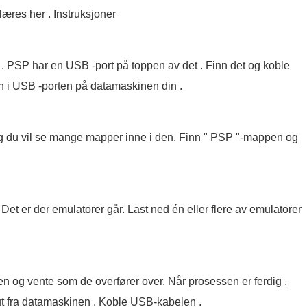
æres her . Instruksjoner
p . PSP har en USB -port på toppen av det . Finn det og koble
n i USB -porten på datamaskinen din .
du vil se mange mapper inne i den. Finn " PSP "-mappen og
t er der emulatorer går. Last ned én eller flere av emulatorer
n og vente som de overfører over. Når prosessen er ferdig ,
ut fra datamaskinen . Koble USB-kabelen .