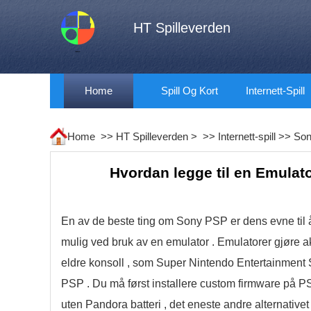
HT Spilleverden
Home
Spill Og Kort
Internett-Spill
Home >>
HT Spilleverden
> >>
Internett-spill
>>
So
Hvordan legge til en Emulato
En av de beste ting om Sony PSP er dens evne til å 
mulig ved bruk av en emulator . Emulatorer gjøre ak
eldre konsoll , som Super Nintendo Entertainment Sy
PSP . Du må først installere custom firmware på PS
uten Pandora batteri , det eneste andre alternative