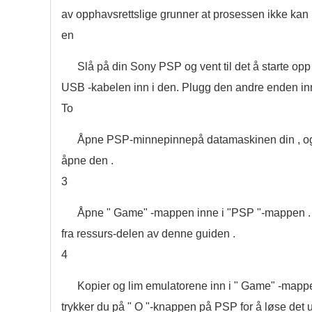
av opphavsrettslige grunner at prosessen ikke kan l
en
Slå på din Sony PSP og vent til det å starte op
USB -kabelen inn i den. Plugg den andre enden in
To
Åpne PSP-minnepinnepå datamaskinen din , og 
åpne den .
3
Åpne " Game" -mappen inne i "PSP "-mappen . De
fra ressurs-delen av denne guiden .
4
Kopier og lim emulatorene inn i " Game" -mappe
trykker du på " O "-knappen på PSP for å løse det 