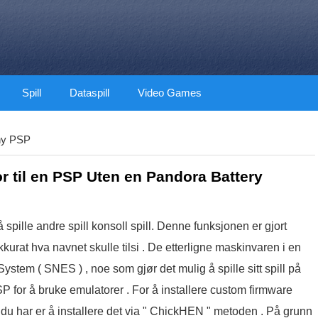
Spill
Dataspill
Video Games
ny PSP
r til en PSP Uten en Pandora Battery
spille andre spill konsoll spill. Denne funksjonen er gjort
kurat hva navnet skulle tilsi . De etterligne maskinvaren i en
stem ( SNES ) , noe som gjør det mulig å spille sitt spill på
P for å bruke emulatorer . For å installere custom firmware
t du har er å installere det via " ChickHEN " metoden . På grunn