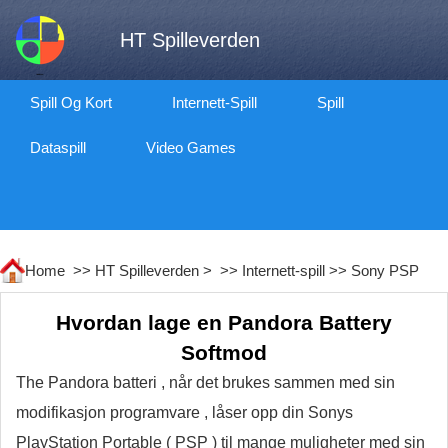
HT Spilleverden
Spill Og Kort
Internett-Spill
Spill
Dataspill
Video Games
Home >>
HT Spilleverden
> >>
Internett-spill
>>
Sony PSP
Hvordan lage en Pandora Battery
Softmod
The Pandora batteri , når det brukes sammen med sin
modifikasjon programvare , låser opp din Sonys
PlayStation Portable ( PSP ) til mange muligheter med sin