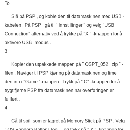
To
Slå på PSP , og koble den til datamaskinen med USB -
kabelen . På PSP , gå til " Innstillinger " og velg "USB
Connection" alternativ ved å trykke på "X " -knappen for å
aktivere USB -modus .
3
Kopier den utpakkede mappen på " OSPT_052 . zip " -
filen . Naviger til PSP kjøring på datamaskinen og lime
den inn i "Game "-mappen . Trykk på " O" -knappen for å
trygt fjerne PSP fra datamaskinen når overføringen er
fullført .
4
Gå til spill som er lagret på Memory Stick på PSP . Velg
" OS Pandora Battery Tool ", og trykk på " X " -knappen for