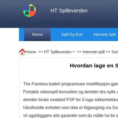
HT Spilleverden
Home
Spill Og Kort
Internett-Spill
Home >>
HT Spilleverden
> >>
Internett-spill
>>
So
Hvordan lage en S
The Pandora batteri programvare modifikasjon gjør
Portable videospill-konsollen og deretter dra ny
deretter bruke modded PSP for å lage sikkerhetskopi
håndholdte enheten som ikke er tilgjengelig via 
vil ugyldiggjøre alle garantier som du måtte ha fo