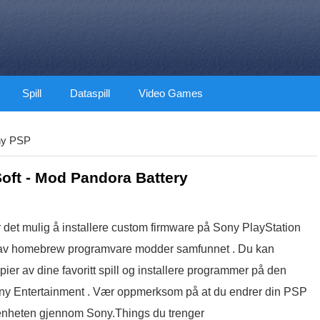
Spill
Dataspill
Video Games
ny PSP
oft - Mod Pandora Battery
 det mulig å installere custom firmware på Sony PlayStation
tte av homebrew programvare modder samfunnet . Du kan
er av dine favoritt spill og installere programmer på den
Sony Entertainment . Vær oppmerksom på at du endrer din PSP
r enheten gjennom Sony.Things du trenger