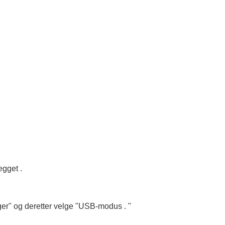
gget .
er" og deretter velge "USB-modus . "