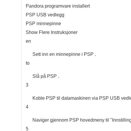
Pandora programvare installert
PSP USB vedlegg
PSP minnepinne
Show Flere Instruksjoner
en
Sett inn en minnepinne i PSP .
to
Slå på PSP .
3
Koble PSP til datamaskinen via PSP USB vedle
4
Naviger gjennom PSP hovedmeny til "Innstilling
5