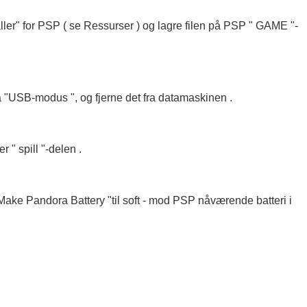
ller" for PSP ( se Ressurser ) og lagre filen på PSP " GAME "-
ra "USB-modus ", og fjerne det fra datamaskinen .
 " spill "-delen .
" Make Pandora Battery "til soft - mod PSP nåværende batteri i