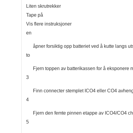
Liten skrutrekker
Tape på
Vis flere instruksjoner
en
åpner forsiktig opp batteriet ved å kutte langs 
to
Fjern toppen av batterikassen for å eksponere m
3
Finn connecter stemplet ICO4 eller CO4 avhengig
4
Fjern den femte pinnen etappe av ICO4/CO4 chi
5