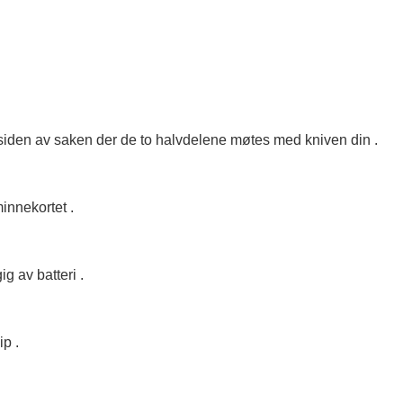
utsiden av saken der de to halvdelene møtes med kniven din .
innekortet .
 av batteri .
p .