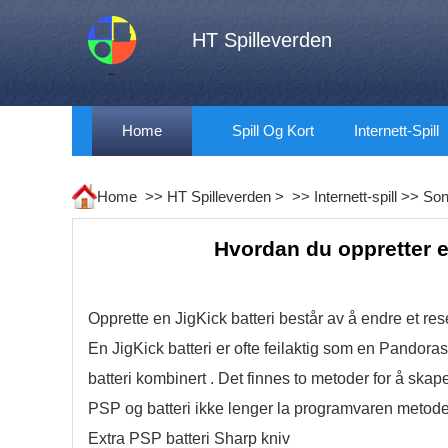
HT Spilleverden
Home
Spill Og Kort
Internett-Spill
Home >>
HT Spilleverden
> >>
Internett-spill
>>
So
Hvordan du oppretter 
Opprette en JigKick batteri består av å endre et rese
En JigKick batteri er ofte feilaktig som en Pandora
batteri kombinert . Det finnes to metoder for å ska
PSP og batteri ikke lenger la programvaren metode
Extra PSP batteri Sharp kniv