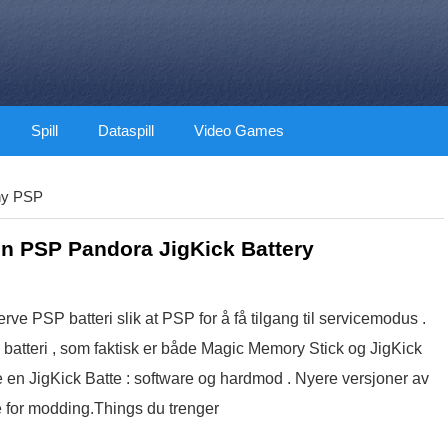
Spill
Dataspill
Video Games
ny PSP
en PSP Pandora JigKick Battery
rve PSP batteri slik at PSP for å få tilgang til servicemodus .
s batteri , som faktisk er både Magic Memory Stick og JigKick
pe en JigKick Batte : software og hardmod . Nyere versjoner av
 for modding.Things du trenger