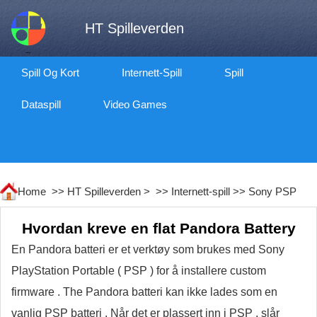
HT Spilleverden
Spill Og Kort
Internett-Spill
Spill
Dataspill
Video Games
Home >>
HT Spilleverden
> >>
Internett-spill
>>
Sony PSP
Hvordan kreve en flat Pandora Battery
En Pandora batteri er et verktøy som brukes med Sony
PlayStation Portable ( PSP ) for å installere custom
firmware . The Pandora batteri kan ikke lades som en
vanlig PSP batteri . Når det er plassert inn i PSP , slår