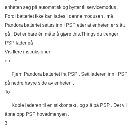
enheten seg ​​på automatisk og bytter til servicemodus .
Fordi batteriet ikke kan lades i denne modusen , må
Pandora batteriet settes inn i PSP etter at enheten er slått
på . Det er bare én måte å gjøre this.Things du trenger
PSP lader på
Vis flere instruksjoner
en
Fjern Pandora batteriet fra PSP . Sett laderen inn i PSP
på nedre høyre side av enheten .
To
Koble laderen til en stikkontakt , og slå på PSP . Det vil
åpne opp PSP hovedmenyen .
3