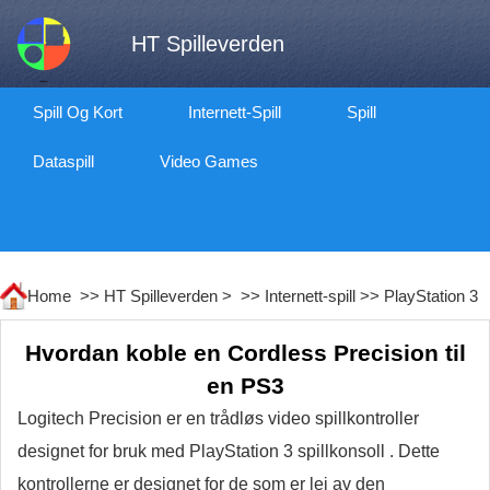
HT Spilleverden
Spill Og Kort
Internett-Spill
Spill
Dataspill
Video Games
Home >>
HT Spilleverden
> >>
Internett-spill
>>
PlayStation 3
Hvordan koble en Cordless Precision til
en PS3
Logitech Precision er en trådløs video spillkontroller
designet for bruk med PlayStation 3 spillkonsoll . Dette
kontrollerne er designet for de som er lei av den