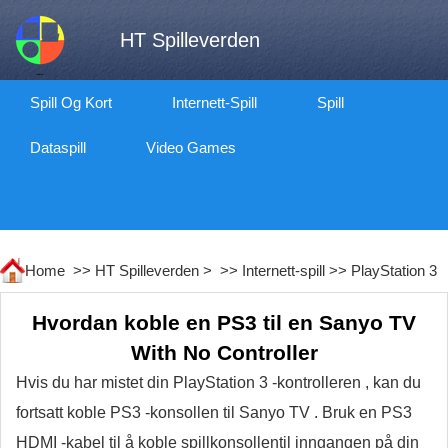
HT Spilleverden
Spill Og Kort
Internett-Spill
Spill
Dataspill
Video Games
Home >>
HT Spilleverden
> >>
Internett-spill
>>
PlayStation 3
Hvordan koble en PS3 til en Sanyo TV
With No Controller
Hvis du har mistet din PlayStation 3 -kontrolleren , kan du
fortsatt koble PS3 -konsollen til Sanyo TV . Bruk en PS3
HDMI -kabel til å koble spillkonsollentil inngangen på din