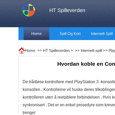
HT Spilleverden
Home
Spill Og Kort
Internett-Spill
Home >>
HT Spilleverden
> >>
Internett-spill
>>
Pla
Hvordan koble en Contr
De trådløse kontrollere med PlayStation 3 -konsoll
konsollen . Kontrollerne vil huske deres tilkoblinge
kontrolleren uten å reetablere forbindelsen . Hvis ko
synkronisert . Det er en enkel prosedyre som kre
trenger