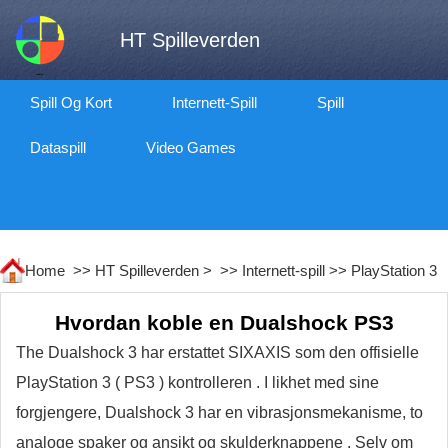
HT Spilleverden
Spill Og Kort
Internett-Spill
Spill
Dataspill
Video Games
Home >>
HT Spilleverden
> >>
Internett-spill
>>
PlayStation 3
Hvordan koble en Dualshock PS3
The Dualshock 3 har erstattet SIXAXIS som den offisielle
PlayStation 3 ( PS3 ) kontrolleren . I likhet med sine
forgjengere, Dualshock 3 har en vibrasjonsmekanisme, to
analoge spaker og ansikt og skulderknappene . Selv om