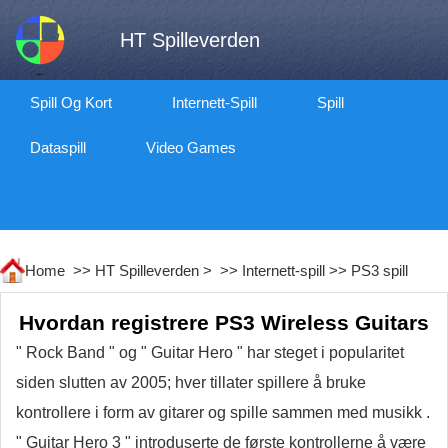
HT Spilleverden
Spill Og Kort
Internett-Spill
Spill
Dataspill
Video Games
Home >>
HT Spilleverden
> >>
Internett-spill
>>
PS3 spill
Hvordan registrere PS3 Wireless Guitars
" Rock Band " og " Guitar Hero " har steget i popularitet
siden slutten av 2005; hver tillater spillere å bruke
kontrollere i form av gitarer og spille sammen med musikk .
" Guitar Hero 3 " introduserte de første kontrollerne å være