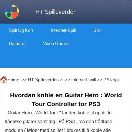
HT Spilleverden
Spill Og Kort
Internett-Spill
Spill
Dataspill
Video Games
Home >>
HT Spilleverden
> >>
Internett-spill
>>
PS3 spill
Hvordan koble en Guitar Hero : World
Tour Controller for PS3
" Guitar Hero : World Tour " lar deg koble til opptil to
trådløse gitarer samtidig . På PS3 , må den trådløse
modulen ( følger med spillet ) brukes til å koble alle