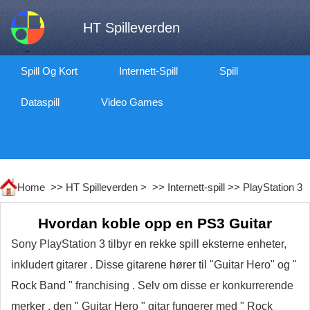
HT Spilleverden
Spill Og Kort
Internett-Spill
Spill
Dataspill
Video Games
Home >>
HT Spilleverden
> >>
Internett-spill
>>
PlayStation 3
Hvordan koble opp en PS3 Guitar
Sony PlayStation 3 tilbyr en rekke spill eksterne enheter,
inkludert gitarer . Disse gitarene hører til "Guitar Hero" og "
Rock Band " franchising . Selv om disse er konkurrerende
merker , den " Guitar Hero " gitar fungerer med " Rock