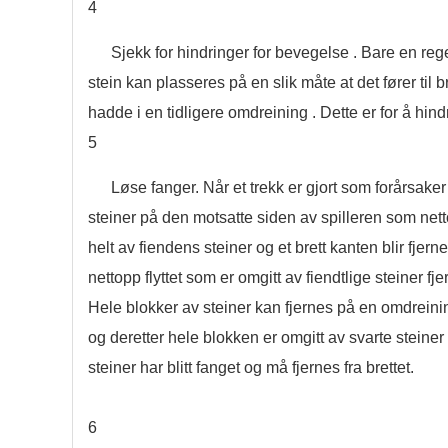
4
Sjekk for hindringer for bevegelse . Bare en regel
stein kan plasseres på en slik måte at det fører ti
hadde i en tidligere omdreining . Dette er for å hin
5
Løse fanger. Når et trekk er gjort som forårsaker 
steiner på den motsatte siden av spilleren som nettop
helt av fiendens steiner og et brett kanten blir fjern
nettopp flyttet som er omgitt av fiendtlige steiner fjer
Hele blokker av steiner kan fjernes på en omdreinin
og deretter hele blokken er omgitt av svarte steine
steiner har blitt fanget og må fjernes fra brettet.
6