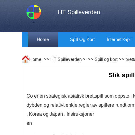
HT Spilleverden
Home
Spill Og Kort
Internett-Spill
Home >>
HT Spilleverden
> >>
Spill og kort
>>
brett
Slik spil
Go er en strategisk asiatisk brettspill som oppsto i 
dybden og relativt enkle regler av spillere rundt om 
, Korea og Japan . Instruksjoner
en