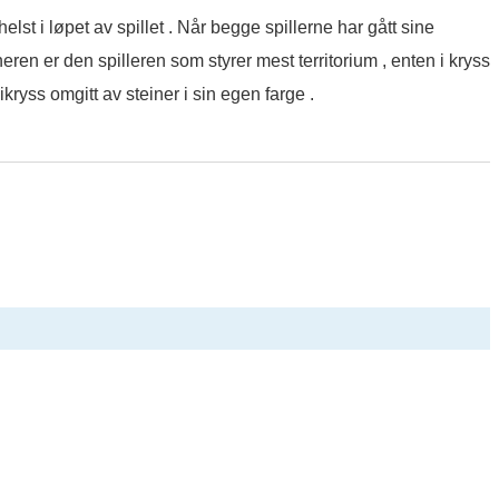
 helst i løpet av spillet . Når begge spillerne har gått sine
nneren er den spilleren som styrer mest territorium , enten i kryss
kryss omgitt av steiner i sin egen farge .