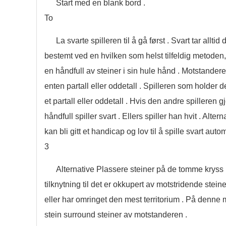
Start med en blank bord .
To
La svarte spilleren til å gå først . Svart tar alltid
bestemt ved en hvilken som helst tilfeldig metoden, m
en håndfull av steiner i sin hule hånd . Motstanderen
enten partall eller oddetall . Spilleren som holder de
et partall eller oddetall . Hvis den andre spilleren g
håndfull spiller svart . Ellers spiller han hvit . Alter
kan bli gitt et handicap og lov til å spille svart autom
3
Alternative Plassere steiner på de tomme kryss p
tilknytning til det er okkupert av motstridende steine
eller har omringet den mest territorium . På denne må
stein surround steiner av motstanderen .