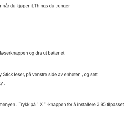
er når du kjøper it.Things du trenger
løserknappen og dra ut batteriet .
tick leser, på venstre side av enheten , og sett
y .
enyen . Trykk på " X " -knappen for å installere 3,95 tilpasset