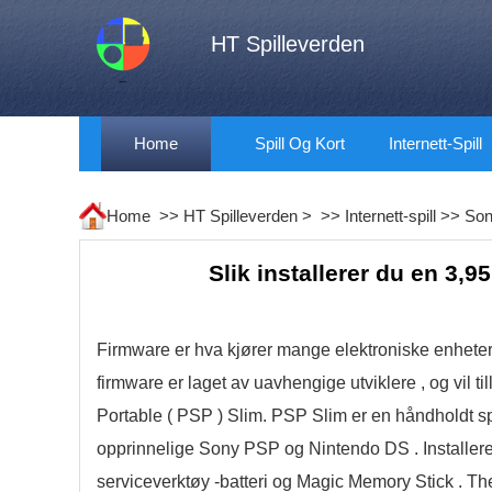
HT Spilleverden
Home
Spill Og Kort
Internett-Spill
Home >>
HT Spilleverden
> >>
Internett-spill
>>
So
Slik installerer du en 3,
Firmware er hva kjører mange elektroniske enhet
firmware er laget av uavhengige utviklere , og vil t
Portable ( PSP ) Slim. PSP Slim er en håndholdt sp
opprinnelige Sony PSP og Nintendo DS . Installer
serviceverktøy -batteri og Magic Memory Stick . T