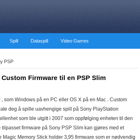
Spill
Dataspill
Video Games
ny PSP
95 Custom Firmware til en PSP Slim
er , som Windows på en PC eller OS X på en Mac . Custom
illate deg å spille uavhengige spill på Sony PlayStation
illenhet som ble utgitt i 2007 som oppfølging enheten til den
e tilpasset firmware på Sony PSP Slim kan gjøres med et
he Magic Memory Stick holder 3,95 firmware som er nødvendig