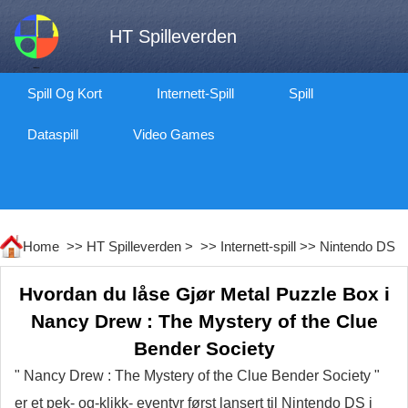
HT Spilleverden
Spill Og Kort
Internett-Spill
Spill
Dataspill
Video Games
Home >>
HT Spilleverden
> >>
Internett-spill
>>
Nintendo DS
Hvordan du låse Gjør Metal Puzzle Box i
Nancy Drew : The Mystery of the Clue
Bender Society
" Nancy Drew : The Mystery of the Clue Bender Society "
er et pek- og-klikk- eventyr først lansert til Nintendo DS i