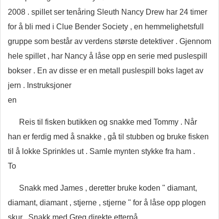
2008 . spillet ser tenåring Sleuth Nancy Drew har 24 timer
for å bli med i Clue Bender Society , en hemmelighetsfull
gruppe som består av verdens største detektiver . Gjennom
hele spillet , har Nancy å låse opp en serie med puslespill
bokser . En av disse er en metall puslespill boks laget av
jern . Instruksjoner
en
Reis til fisken butikken og snakke med Tommy . Når
han er ferdig med å snakke , gå til stubben og bruke fisken
til å lokke Sprinkles ut . Samle mynten stykke fra ham .
To
Snakk med James , deretter bruke koden " diamant,
diamant, diamant , stjerne , stjerne " for å låse opp plogen
skur . Snakk med Greg direkte etterpå .