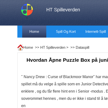
HT Spilleverden
Home
Spill Og Kort
Internett-Spill
Home >>
HT Spilleverden
> >>
Dataspill
Hvordan Åpne Puzzle Box på juni
" Nancy Drew : Curse of Blackmoor Manor" har man
spillet må du velge å spille som en Junior Detective
enklere , og du får flere hint enn i Senior -modus .
soverommet hennes , men du er ikke i stand til å løse
en