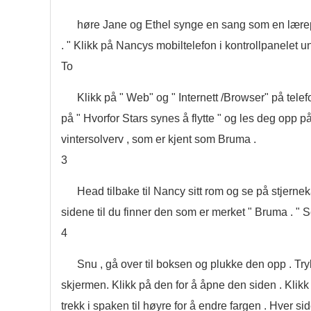
høre Jane og Ethel synge en sang som en lærepe
. " Klikk på Nancys mobiltelefon i kontrollpanelet u
To
Klikk på " Web" og " Internett /Browser" på telef
på " Hvorfor Stars synes å flytte " og les deg opp på 
vintersolverv , som er kjent som Bruma .
3
Head tilbake til Nancy sitt rom og se på stjernek
sidene til du finner den som er merket " Bruma . "
4
Snu , gå over til boksen og plukke den opp . Try
skjermen. Klikk på den for å åpne den siden . Klik
trekk i spaken til høyre for å endre fargen . Hver s