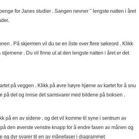
nge for Janes studier . Sangen nevner " lengste natten i året
nder.
onen . På skjermen vil du se en liste over flere søkeord . Klikk
stjernene . Du vil finne ut at den lengste natten i året er det
artet på veggen . Klikk på øvre høyre hjørne av kartet for å snu
 Se på det og innse det samsvarer med bildene på boksen .
kk på en av sidene , og det vil komme til syne i sentrum av
k på den øverste venstre knapp for å endre fasen av månen og
ide og dyr svarer til en av månefaser i diagrammet