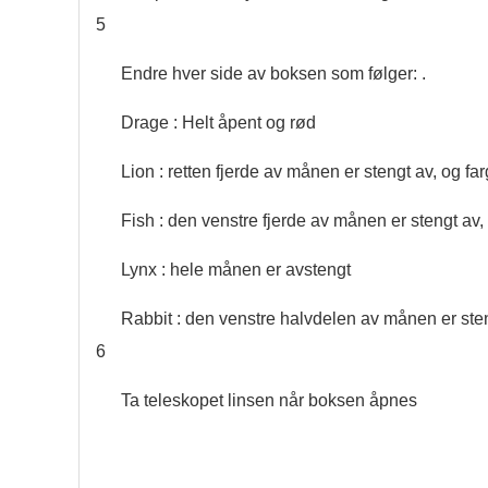
5
Endre hver side av boksen som følger: .
Drage : Helt åpent og rød
Lion : retten fjerde av månen er stengt av, og fa
Fish : den venstre fjerde av månen er stengt av,
Lynx : hele månen er avstengt
Rabbit : den venstre halvdelen av månen er ste
6
Ta teleskopet linsen når boksen åpnes