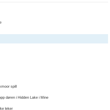
e
moor spill
opp døren i Hidden Lake i Mine
ke leker