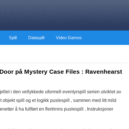
Spill
Dataspill
Video Games
 Door på Mystery Case Files : Ravenhearst
illet i den vellykkede uformell eventyrspill serien utviklet av
objekt spill og et logikk puslespill , sammen med litt mild
netter å ha fullført en flertrinns puslespill . Instruksjoner