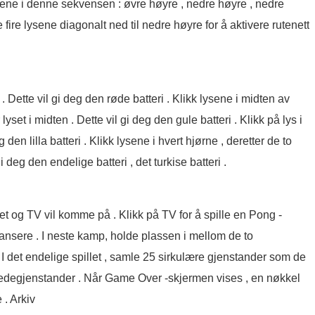
ysene i denne sekvensen : øvre høyre , nedre høyre , nedre
 fire lysene diagonalt ned til nedre høyre for å aktivere rutenett
 . Dette vil gi deg den røde batteri . Klikk lysene i midten av
lyset i midten . Dette vil gi deg den gule batteri . Klikk på lys i
 den lilla batteri . Klikk lysene i hvert hjørne , deretter de to
i deg den endelige batteri , det turkise batteri .
tet og TV vil komme på . Klikk på TV for å spille en Pong -
ansere . I neste kamp, ​​holde plassen i mellom de to
 I det endelige spillet , samle 25 sirkulære gjenstander som de
ormedegjenstander . Når Game Over -skjermen vises , en nøkkel
 . Arkiv