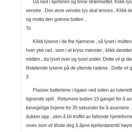
Gå ned i kjelleren og finne strømnettet. Klikk l
venstre . Den øvre venstre lys skal tennes . Klikk de
og motta den grønne batteri .
To
Klikk lysene i de fire hjørnene , så lyset i midten
hver ytre rad , som i et kryss mønster , klikk deretter 
midten , da lyset over og lyset under. Dette vil gi deg
tilstøtende lysene på de ytterste radene . Dette vil g
3
Plasser batteriene i ligaen ved siden av rutenet
lignende spill . Returnere ballen 15 ganger for å av
bevegelige linjene for 35 sekunder for å avansere .
dukker opp , uten å bli truffet av fallende hjertef
vises som vil tillate deg å åpne kjellerdørentil høyre