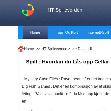
HT Spilleverden
Home
Spill Og Kort
Internett-Spill
Home >>
HT Spilleverden
> >>
Dataspill
Spill : Hvordan du Lås opp Cellar
" Mystery Case Files : Ravenhearst " er det tredje sp
Big Fish Games . Det er en kombinasjon av et skjult 
leting . På et visst punkt , må du låse opp kjellerdøre
en