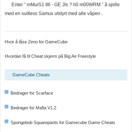
Enter " mMuiS1 II6 - GE Jls ? h0 m00WRM " å spille
med en suitless Samus utstyrt med alle våpen .
Hvor å låse Zeno for GameCube
Hvordan få til Cheat skjerm på Big Air Freestyle
GameCube Cheats
Bedrager for Scarface
Bedrager for Mafia V1.2
Spongebob Squarepants for Gamecube Game Cheats