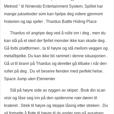
Metroid " til Nintendo Entertainment System. Spillet har
mange juksekoder som kan hjelpe deg videre gjennom
historien og tap sjefer . Thardus Battle Hiding Place
Thardus vil angripe deg ved å rulle inn i deg , men du
kan stå på et sted der fjellet monster ikke kan skade deg .
Gå forbi plattformen , ta til høyre og stå mellom veggen og
metallbjelke. Du kan ikke bli rammet i denne situasjonen .
Gå ut til brann på Thardus og deretter gå tilbake i når den
ruller på deg . Du vil beseire fienden med perfekt helse .
Space Jump uten Elementer
Stå på høyre side av ryggen av skipet . Bruk din scan
visir og låse seg inn på den spidervine nær døren til
krateret . Strek til høyre og stoppe låsing etter streken . Du
vil fortsette å flytte til høyre til du ender opp på avsatsen