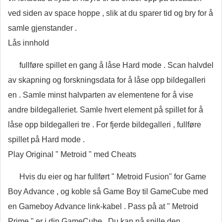
ved siden av space hoppe , slik at du sparer tid og bry for å
samle gjenstander .
Lås innhold
fullføre spillet en gang å låse Hard mode . Scan halvdel
av skapning og forskningsdata for å låse opp bildegalleri
en . Samle minst halvparten av elementene for å vise
andre bildegalleriet. Samle hvert element på spillet for å
låse opp bildegalleri tre . For fjerde bildegalleri , fullføre
spillet på Hard mode .
Play Original " Metroid " med Cheats
Hvis du eier og har fullført " Metroid Fusion" for Game
Boy Advance , og koble så Game Boy til GameCube med
en Gameboy Advance link-kabel . Pass på at " Metroid
Prime " er i din GameCube . Du kan nå spille den