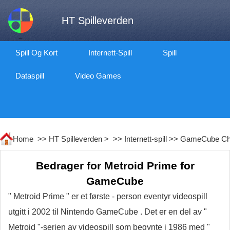
HT Spilleverden
Spill Og Kort
Internett-Spill
Spill
Dataspill
Video Games
Home >>
HT Spilleverden
> >>
Internett-spill
>>
GameCube Ch
Bedrager for Metroid Prime for
GameCube
" Metroid Prime " er et første - person eventyr videospill
utgitt i 2002 til Nintendo GameCube . Det er en del av "
Metroid "-serien av videospill som begynte i 1986 med "