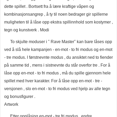
dette spillet . Bortsett fra å lære kraftige våpen og
kombinasjonsangrep , å ty til noen bedrager gir spillerne
muligheten til å låse opp ekstra spillinnhold som kostymer ,
tegn og kunstverk . Modi
To skjulte moduser i " Rave Master" kan bare låses opp
ved å slå hele kampanjen - en-mot - to fri modus og en-mot
- tre modus. I førstnevnte modus , du ansiktet ned to fiender
på samme tid , mens i sistnevnte du står overfor tre . For å
låse opp en-mot - to fri modus , må du spille gjennom hele
spillet med hver karakter. For å låse opp en-mot - tre -
versjonen , slo en-mot - to fri modus ved hjelp av alle tegn
og bonusfigurer .
Artwork
Etter opplåsing en-mot - tre fri modus , endre