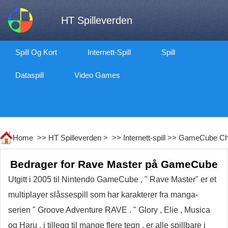
HT Spilleverden
Spill Og Kort
Internett-Spill
Spill
Dataspill
Video Games
Home >>
HT Spilleverden
> >>
Internett-spill
>>
GameCube Ch
Bedrager for Rave Master på GameCube
Utgitt i 2005 til Nintendo GameCube , " Rave Master" er et
multiplayer slåssespill som har karakterer fra manga-
serien " Groove Adventure RAVE . " Glory , Elie , Musica
og Haru , i tillegg til mange flere tegn , er alle spillbare i