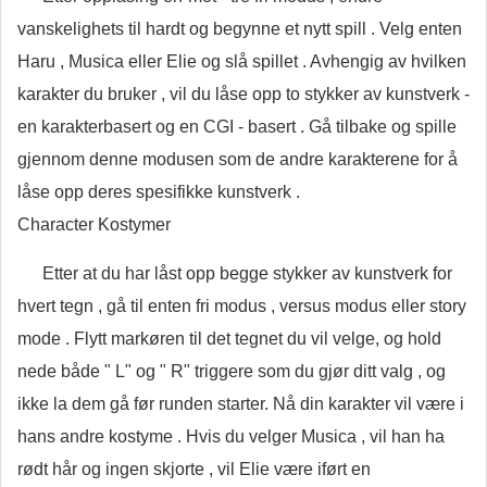
vanskelighets til hardt og begynne et nytt spill . Velg enten
Haru , Musica eller Elie og slå spillet . Avhengig av hvilken
karakter du bruker , vil du låse opp to stykker av kunstverk -
en karakterbasert og en CGI - basert . Gå tilbake og spille
gjennom denne modusen som de andre karakterene for å
låse opp deres spesifikke kunstverk .
Character Kostymer
Etter at du har låst opp begge stykker av kunstverk for
hvert tegn , gå til enten fri modus , versus modus eller story
mode . Flytt markøren til det tegnet du vil velge, og hold
nede både " L" og " R" triggere som du gjør ditt valg , og
ikke la dem gå før runden starter. Nå din karakter vil være i
hans andre kostyme . Hvis du velger Musica , vil han ha
rødt hår og ingen skjorte , vil Elie være iført en