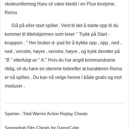
skoleuniformog Haru vil være kledd i en Plue kostyme .
Reina
Slå på eller start spillet . Vent til det å starte opp til du
kommer til tittelskjermen som leser " Trykk på Start -
knappen . " Her bruker d- pad for å trykke opp , opp , ned ,
ned , venstre, høyre , venstre, høyre , og trykk deretter på
"B " etterfulgt av " A." Hvis du har angitt kommandoene
riktig, vil du høre en stemme bekrefter at karakteren Reina
er nå spilles . Du kan nå velge henne i både gratis og mot
moduser .
Spartan : Total Warrior Action Replay Cheats
Spongebob Film Cheats for GameCube