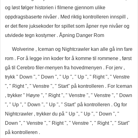
og løst følger historien i filmene gjennom ulike
oppdragsbaserte nivåer . Med riktig kontrolleren innspill ,
er det flere juksekoder for spillet som åpner nye nivåer og
utvidede tegn kostymer . Åpning Danger Rom
Wolverine , Iceman og Nightcrawler kan alle gå inn fare
rom . For å legge inn koder for å komme til rommene , først
gå til Cerebro filer-menyen fra hovedmenyen . For jerv ,
trykk " Down ", " Down ", " Up ", " Up ", " Right ", " Venstre
", " Right ", " Venstre ", " Start" på kontrolleren . For Iceman
, trykker " Høyre ", " Right ", " Venstre ", " Venstre ", " Down
", " Up ", " Down ", " Up ", " Start" på kontrolleren . Og for
Nightcrawler , trykker du på " Up ", " Up ", " Down ", "
Down ", " Venstre ", " Right ", " Venstre ", " Right ", " Start"
på kontrolleren .