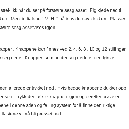
eklikk når du ser på forstørrelsesglasset . Flg kjede ned til
en . Merk initialene " M. H. " på innsiden av klokken . Plasser
tørrelsesglassetvises igjen .
pper . Knappene kan finnes ved 2, 4, 6, 8 , 10 og 12 stillinger.
er seg nede . Knappen som holder seg nede er den første i
pen allerede er trykket ned . Hvis begge knappene dukker opp
vensen . Trykk den første knappen igjen og deretter prøve en
e i denne stien og feiling system for å finne den riktige
tastene vil nå bli presset ned .