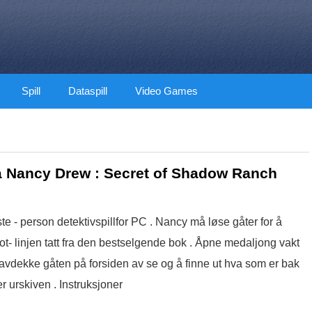
Spill
Dataspill
Video Games
 Nancy Drew : Secret of Shadow Ranch
e - person detektivspillfor PC . Nancy må løse gåter for å
- linjen tatt fra den bestselgende bok . Åpne medaljong vakt
avdekke gåten på forsiden av se og å finne ut hva som er bak
r urskiven . Instruksjoner