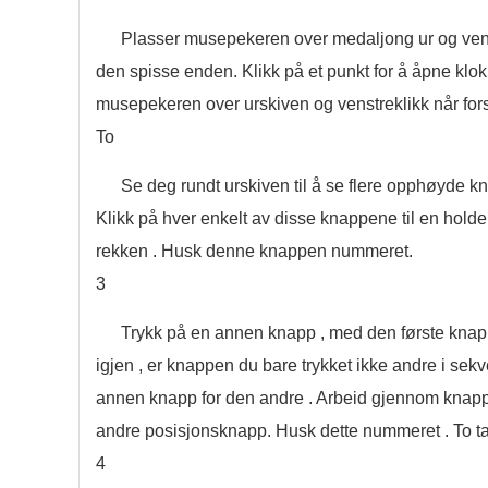
Plasser musepekeren over medaljong ur og venstr
den spisse enden. Klikk på et punkt for å åpne klokk
musepekeren over urskiven og venstreklikk når fors
To
Se deg rundt urskiven til å se flere opphøyde kna
Klikk på hver enkelt av disse knappene til en hold
rekken . Husk denne knappen nummeret.
3
Trykk på en annen knapp , med den første knap
igjen , er knappen du bare trykket ikke andre i sek
annen knapp for den andre . Arbeid gjennom knappen
andre posisjonsknapp. Husk dette nummeret . To tall
4