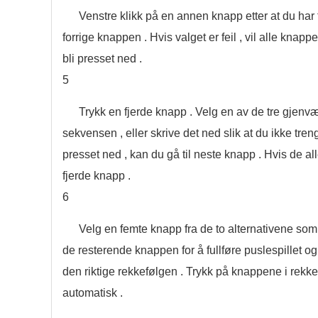
Venstre klikk på en annen knapp etter at du ha
forrige knappen . Hvis valget er feil , vil alle knap
bli presset ned .
5
Trykk en fjerde knapp . Velg en av de tre gjenv
sekvensen , eller skrive det ned slik at du ikke tr
presset ned , kan du gå til neste knapp . Hvis de al
fjerde knapp .
6
Velg en femte knapp fra de to alternativene som g
de resterende knappen for å fullføre puslespillet og 
den riktige rekkefølgen . Trykk på knappene i rekk
automatisk .