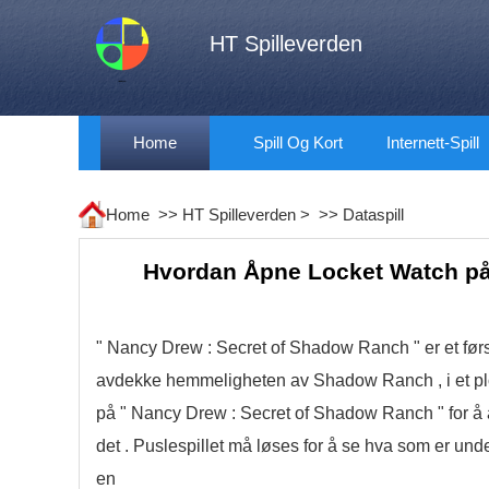
HT Spilleverden
Home
Spill Og Kort
Internett-Spill
Home >>
HT Spilleverden
> >>
Dataspill
Hvordan Åpne Locket Watch på
" Nancy Drew : Secret of Shadow Ranch " er et først
avdekke hemmeligheten av Shadow Ranch , i et plot
på " Nancy Drew : Secret of Shadow Ranch " for å 
det . Puslespillet må løses for å se hva som er unde
en