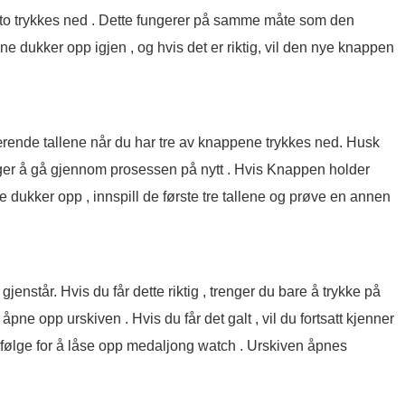
r to trykkes ned . Dette fungerer på samme måte som den
pene dukker opp igjen , og hvis det er riktig, vil den nye knappen
ærende tallene når du har tre av knappene trykkes ned. Husk
enger å gå gjennom prosessen på nytt . Hvis Knappen holder
le dukker opp , innspill de første tre tallene og prøve en annen
jenstår. Hvis du får dette riktig , trenger du bare å trykke på
åpne opp urskiven . Hvis du får det galt , vil du fortsatt kjenner
efølge for å låse opp medaljong watch . Urskiven åpnes