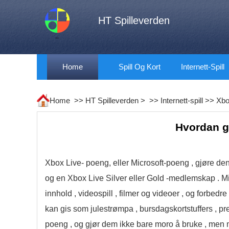
HT Spilleverden
Home
Spill Og Kort
Internett-Spill
Home >>
HT Spilleverden
> >>
Internett-spill
>>
Xbo
Hvordan g
Xbox Live- poeng, eller Microsoft-poeng , gjøre den
og en Xbox Live Silver eller Gold -medlemskap . Mi
innhold , videospill , filmer og videoer , og forbe
kan gis som julestrømpa , bursdagskortstuffers , pr
poeng , og gjør dem ikke bare moro å bruke , men 