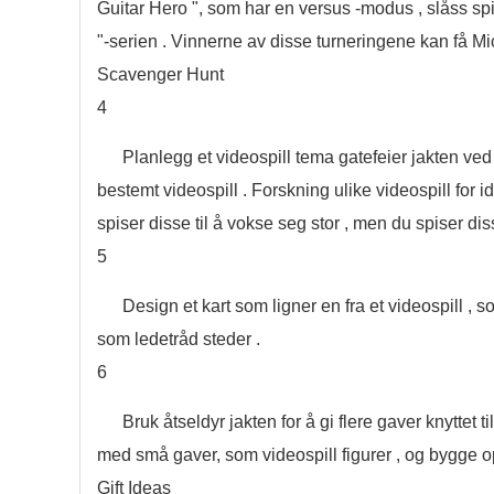
Guitar Hero ", som har en versus -modus , slåss spi
"-serien . Vinnerne av disse turneringene kan få M
Scavenger Hunt
4
Planlegg et videospill tema gatefeier jakten ved
bestemt videospill . Forskning ulike videospill for 
spiser disse til å vokse seg stor , men du spiser di
5
Design et kart som ligner en fra et videospill , s
som ledetråd steder .
6
Bruk åtseldyr jakten for å gi flere gaver knyttet 
med små gaver, som videospill figurer , og bygge op
Gift Ideas