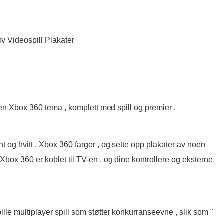
iv Videospill Plakater
a en Xbox 360 tema , komplett med spill og premier .
t og hvitt , Xbox 360 farger , og sette opp plakater av noen
 Xbox 360 er koblet til TV-en , og dine kontrollere og eksterne
le multiplayer spill som støtter konkurranseevne , slik som "