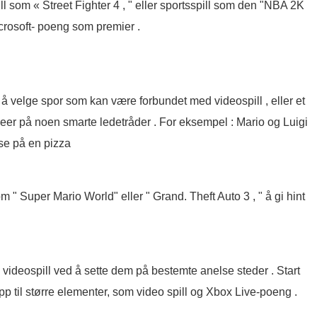
ll som « Street Fighter 4 , " eller sportsspill som den "NBA 2K
icrosoft- poeng som premier .
 å velge spor som kan være forbundet med videospill , eller et
ideer på noen smarte ledetråder . For eksempel : Mario og Luigi
sse på en pizza
om " Super Mario World" eller " Grand. Theft Auto 3 , " å gi hint
til videospill ved å sette dem på bestemte anelse steder . Start
p til større elementer, som video spill og Xbox Live-poeng .