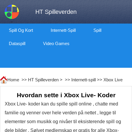
HT Spilleverden
Spill Og Kort
Internett-Spill
Spill
Dataspill
Video Games
Home >>
HT Spilleverden
> >>
Internett-spill
>>
Xbox Live
Hvordan sette i Xbox Live- Koder
Xbox Live- koder kan du spille spill online , chatte med
familie og venner over hele verden på nettet , legge til
elementer som musikk og nivåer til eksisterende spill og
dele bilder . Sølvet medlemskap er gratis for alle Xbox-