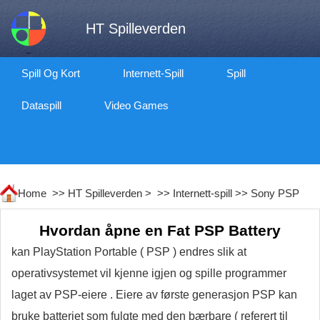
HT Spilleverden
Spill Og Kort
Internett-Spill
Spill
Dataspill
Video Games
Home >>
HT Spilleverden
> >>
Internett-spill
>>
Sony PSP
Hvordan åpne en Fat PSP Battery
kan PlayStation Portable ( PSP ) endres slik at
operativsystemet vil kjenne igjen og spille programmer
laget av PSP-eiere . Eiere av første generasjon PSP kan
bruke batteriet som fulgte med den bærbare ( referert til