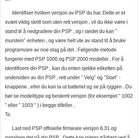
Identifiser hvilken versjon av PSP du har. Dette er et
svært viktig skritt som uten rett versjon , vil du ikke være i
stand til å nedgradere din PSP , og i stedet du kan "
murstein" enheten , og være helt ute av stand til å bruke
programvare av noe slag på det . Følgende metode
fungerer med PSP 1000 og PSP 2000 modeller . For å
identifisere din PSP , kan du enten sjekke etiketten på
undersiden av din PSP , rett under " Velg" og "Start" -
knappene , eller du kan ta ut batteriet og se på ryggen . Du
bør se modelltype og bestemt versjon (for eksempel " 1002
" eller " 1003 " ) i begge tilfeller .
To
Last ned PSP offisielle firmware versjon 6.31 og
installere det på din PSP . Dette kan gjøres trådløst ved å