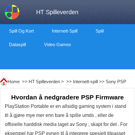
HT Spilleverden
Spill Og Kort
Internett-Spill
Spill
Dataspill
Video Games
Home >>
HT Spilleverden
> >>
Internett-spill
>>
Sony PSP
Hvordan å nedgradere PSP Firmware
PlayStation Portable er en allsidig gaming system i stand
til å gjøre mye mer enn bare å spille umds , eller de
offisielle harddisk media laget av Sony , skapt for det . For
eksempel har PSP evnen til å integrere spesielt tilpasset