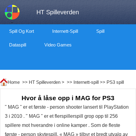
HT Spilleverden
Spill Og Kort
Internett-Spill
Spill
Dataspill
Video Games
Home >>
HT Spilleverden
> >>
Internett-spill
>>
PS3 spill
Hvor å låse opp i MAG for PS3
" MAG " er et første - person shooter lansert til PlayStation
3 i 2010 . " MAG " er et flerspillerspill grop opp til 256
spillere mot hverandre i online kamper . Som de fleste
første - person skytespill, « MAG » tilbyr et bredt utvalg av