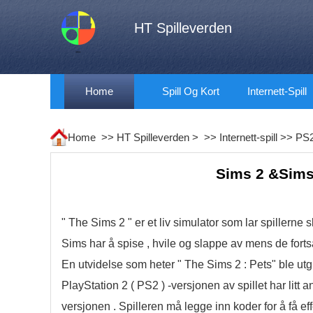
HT Spilleverden
Home
Spill Og Kort
Internett-Spill
Home >>
HT Spilleverden
> >>
Internett-spill
>>
PS2
Sims 2 &Sims
" The Sims 2 " er et liv simulator som lar spillerne
Sims har å spise , hvile og slappe av mens de fortsa
En utvidelse som heter " The Sims 2 : Pets" ble utgit
PlayStation 2 ( PS2 ) -versjonen av spillet har lit
versjonen . Spilleren må legge inn koder for å få 