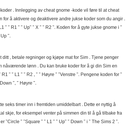
oder . Innlegging av cheat gnome -kode vil føre til at cheat
 for å aktivere og deaktivere andre jukse koder som du angir .
1 " " R1 " " Up" " X " " R2 ". Koden for å gyte jukse gnome i "
 Up ".
t ditt , betale regninger og kjøpe mat for Sim . Tjene penger
 nåværende lønn . Du kan bruke koder for å gi din Sim en
R1 " " L1 " " R2 , " " Høyre " "Venstre ". Pengene koden for "
 Down ", " Høyre ".
tte seks timer inn i fremtiden umiddelbart . Dette er nyttig å
l skje, for eksempel venter på simmen din til å gå tilbake fra
er "Circle " "Square " " L1 " " Up" " Down " i " The Sims 2 ".