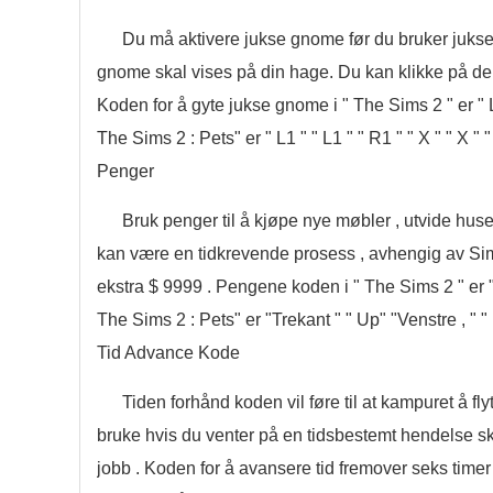
Du må aktivere jukse gnome før du bruker juksek
gnome skal vises på din hage. Du kan klikke på den
Koden for å gyte jukse gnome i " The Sims 2 " er " L
The Sims 2 : Pets" er " L1 " " L1 " " R1 " " X " " X " "
Penger
Bruk penger til å kjøpe nye møbler , utvide huse
kan være en tidkrevende prosess , avhengig av Sim
ekstra $ 9999 . Pengene koden i " The Sims 2 " er " 
The Sims 2 : Pets" er "Trekant " " Up" "Venstre , " "
Tid Advance Kode
Tiden forhånd koden vil føre til at kampuret å fly
bruke hvis du venter på en tidsbestemt hendelse ska
jobb . Koden for å avansere tid fremover seks timer 