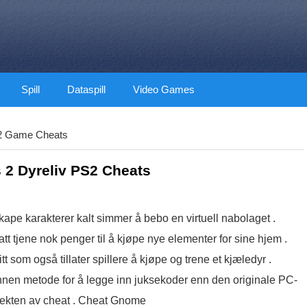
Spill
Dataspill
Video Games
 Game Cheats
 2 Dyreliv PS2 Cheats
 skape karakterer kalt simmer å bebo en virtuell nabolaget .
tt tjene nok penger til å kjøpe nye elementer for sine hjem .
t som også tillater spillere å kjøpe og trene et kjæledyr .
t annen metode for å legge inn juksekoder enn den originale PC-
effekten av cheat . Cheat Gnome