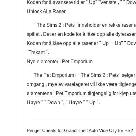
Koden for å avansere tid er " Up" "Venstre , " " Down
Unlock Alle Raser
" The Sims 2 : Pets" inneholder en rekke raser a
spillet . Det er en kode for å låse opp alle dyreraser 
Koden for å låse opp alle raser er " Up" " Up" " Down 
"Trekant ".
Nye elementer i Pet Emporium
The Pet Emporium i " The Sims 2 : Pets" selger al
omgang , mye av varelageret vil ikke være tilgjengel
elementene i Pet Emporium tilgjengelig for kjøp uten
Høyre " " Down ", " Høyre " " Up ".
Penger Cheats for Grand Theft Auto Vice City for PS2