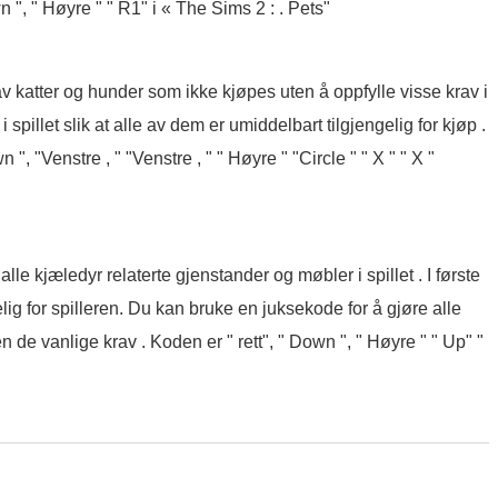
 ", " Høyre " " R1" i « The Sims 2 : . Pets"
v katter og hunder som ikke kjøpes uten å oppfylle visse krav i
i spillet slik at alle av dem er umiddelbart tilgjengelig for kjøp .
", "Venstre , " "Venstre , " " Høyre " "Circle " " X " " X "
le kjæledyr relaterte gjenstander og møbler i spillet . I første
ig for spilleren. Du kan bruke en juksekode for å gjøre alle
 de vanlige krav . Koden er " rett", " Down ", " Høyre " " Up" "