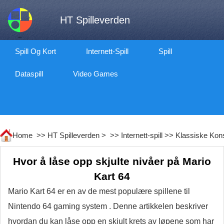
HT Spilleverden
Spill Og Kort
Internett-Spill
Spill
Dataspill
Video Games
Home >>
HT Spilleverden
> >>
Internett-spill
>>
Klassiske Konso
Hvor å låse opp skjulte nivåer på Mario
Kart 64
Mario Kart 64 er en av de mest populære spillene til
Nintendo 64 gaming system . Denne artikkelen beskriver
hvordan du kan låse opp en skjult krets av løpene som har