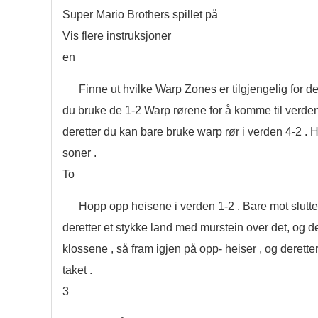
Super Mario Brothers spillet på
Vis flere instruksjoner
en
Finne ut hvilke Warp Zones er tilgjengelig for deg 
du bruke de 1-2 Warp rørene for å komme til verdens t
deretter du kan bare bruke warp rør i verden 4-2 . H
soner .
To
Hopp opp heisene i verden 1-2 . Bare mot slutten
deretter et stykke land med murstein over det, og d
klossene , så fram igjen på opp- heiser , og derett
taket .
3