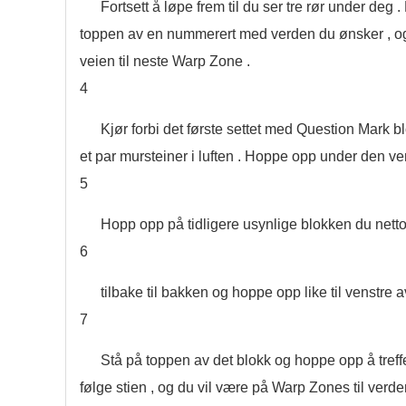
Fortsett å løpe frem til du ser tre rør under deg . F
toppen av en nummerert med verden du ønsker , og tr
veien til neste Warp Zone .
4
Kjør forbi det første settet med Question Mark blo
et par mursteiner i luften . Hoppe opp under den vens
5
Hopp opp på tidligere usynlige blokken du nettopp
6
tilbake til bakken og hoppe opp like til venstre 
7
Stå på toppen av det blokk og hoppe opp å treffe
følge stien , og du vil være på Warp Zones til verdene