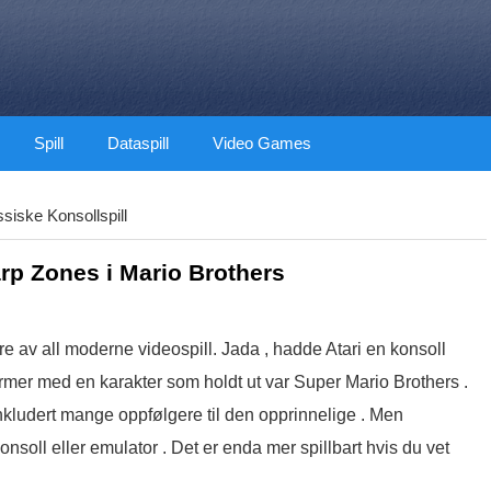
Spill
Dataspill
Video Games
ssiske Konsollspill
rp Zones i Mario Brothers
e av all moderne videospill. Jada , hadde Atari en konsoll
former med en karakter som holdt ut var Super Mario Brothers .
 , inkludert mange oppfølgere til den opprinnelige . Men
konsoll eller emulator . Det er enda mer spillbart hvis du vet