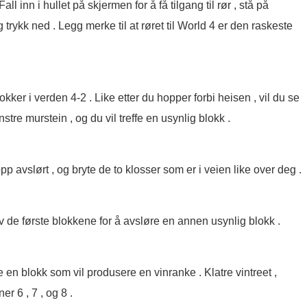
all inn i hullet på skjermen for å få tilgang til rør , stå på
ykk ned . Legg merke til at røret til World 4 er den raskeste
kker i verden 4-2 . Like etter du hopper forbi heisen , vil du se
tre murstein , og du vil treffe en usynlig blokk .
 avslørt , og bryte de to klosser som er i veien like over deg .
av de første blokkene for å avsløre en annen usynlig blokk .
 en blokk som vil produsere en vinranke . Klatre vintreet ,
r 6 , 7 , og 8 .