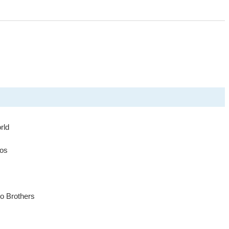
rld
ros
o Brothers