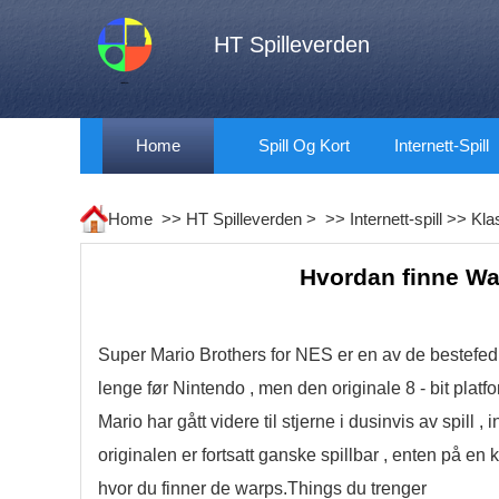
HT Spilleverden
Home
Spill Og Kort
Internett-Spill
Home >>
HT Spilleverden
> >>
Internett-spill
>>
Kla
Hvordan finne Wa
Super Mario Brothers for NES er en av de bestefedr
lenge før Nintendo , men den originale 8 - bit plat
Mario har gått videre til stjerne i dusinvis av spill
originalen er fortsatt ganske spillbar , enten på en 
hvor du finner de warps.Things du trenger