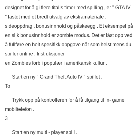
designet for å gi flere titalls timer med spilling , er " GTA IV
" lastet med et bredt utvalg av ekstramateriale ,
sideoppdrag , bonusinnhold og påskeegg . Et eksempel på
en slik bonusinnhold er zombie modus. Det er låst opp ved
å fullføre en helt spesifikk oppgave når som helst mens du
spiller online . Instruksjoner
en Zombies forbli populær i amerikansk kultur .
Start en ny " Grand Theft Auto IV " spillet .
To
Trykk opp på kontrolleren for å få tilgang til in- game
mobiltelefon .
3
Start en ny multi - player spill .