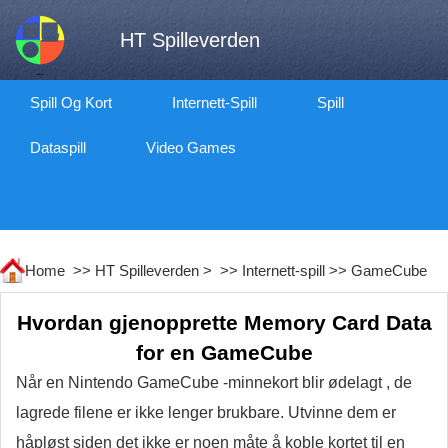
HT Spilleverden
Spill Og Kort
Internett-Spill
Spill
Dataspill
Video Games
Home >>
HT Spilleverden
> >>
Internett-spill
>>
GameCube
Hvordan gjenopprette Memory Card Data
for en GameCube
Når en Nintendo GameCube -minnekort blir ødelagt , de
lagrede filene er ikke lenger brukbare. Utvinne dem er
håpløst siden det ikke er noen måte å koble kortet til en