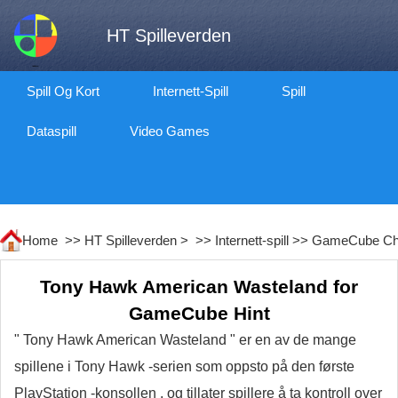
HT Spilleverden
Spill Og Kort
Internett-Spill
Spill
Dataspill
Video Games
Home >>
HT Spilleverden
> >>
Internett-spill
>>
GameCube Ch
Tony Hawk American Wasteland for
GameCube Hint
" Tony Hawk American Wasteland " er en av de mange
spillene i Tony Hawk -serien som oppsto på den første
PlayStation -konsollen , og tillater spillere å ta kontroll over