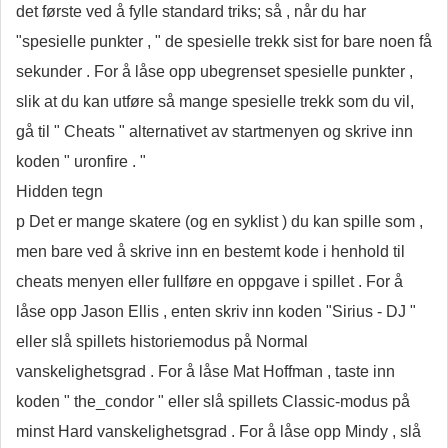
det første ved å fylle standard triks; så , når du har
"spesielle punkter , " de spesielle trekk sist for bare noen få
sekunder . For å låse opp ubegrenset spesielle punkter ,
slik at du kan utføre så mange spesielle trekk som du vil,
gå til " Cheats " alternativet av startmenyen og skrive inn
koden " uronfire . "
Hidden tegn
p Det er mange skatere (og en syklist ) du kan spille som ,
men bare ved å skrive inn en bestemt kode i henhold til
cheats menyen eller fullføre en oppgave i spillet . For å
låse opp Jason Ellis , enten skriv inn koden "Sirius - DJ "
eller slå spillets historiemodus på Normal
vanskelighetsgrad . For å låse Mat Hoffman , taste inn
koden " the_condor " eller slå spillets Classic-modus på
minst Hard vanskelighetsgrad . For å låse opp Mindy , slå