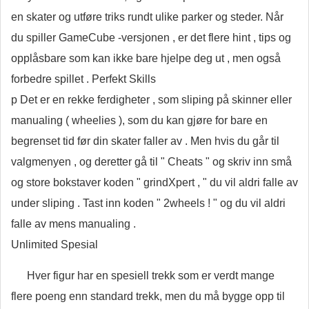
en skater og utføre triks rundt ulike parker og steder. Når
du spiller GameCube -versjonen , er det flere hint , tips og
opplåsbare som kan ikke bare hjelpe deg ut , men også
forbedre spillet . Perfekt Skills
p Det er en rekke ferdigheter , som sliping på skinner eller
manualing ( wheelies ), som du kan gjøre for bare en
begrenset tid før din skater faller av . Men hvis du går til
valgmenyen , og deretter gå til " Cheats " og skriv inn små
og store bokstaver koden " grindXpert , " du vil aldri falle av
under sliping . Tast inn koden " 2wheels ! " og du vil aldri
falle av mens manualing .
Unlimited Spesial
Hver figur har en spesiell trekk som er verdt mange
flere poeng enn standard trekk, men du må bygge opp til