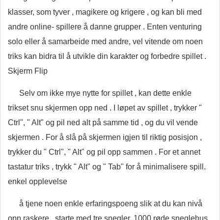
klasser, som tyver , magikere og krigere , og kan bli med
andre online- spillere å danne grupper . Enten venturing
solo eller å samarbeide med andre, vel vitende om noen
triks kan bidra til å utvikle din karakter og forbedre spillet .
Skjerm Flip
Selv om ikke mye nytte for spillet , kan dette enkle
trikset snu skjermen opp ned . I løpet av spillet , trykker "
Ctrl", " Alt" og pil ned alt på samme tid , og du vil vende
skjermen . For å slå på skjermen igjen til riktig posisjon ,
trykker du " Ctrl", " Alt" og pil opp sammen . For et annet
tastatur triks , trykk " Alt" og " Tab" for å minimalisere spill.
enkel opplevelse
å tjene noen enkle erfaringspoeng slik at du kan nivå
opp raskere , starte med tre snegler, 1000 røde sneglehus