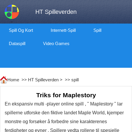
HT Spilleverden
Spill Og Kort
Internett-Spill
Spill
Dataspill
Video Games
Home >>
HT Spilleverden
> >>
spill
Triks for Maplestory
En ekspansiv multi -player online spill , " Maplestory " lar
spillerne utforske den fiktive landet Maple World, kjemper
monstre og forsøker å forbedre sine karakterenes
ferdigheter og evner . Spillere vedta rollene til spesielle