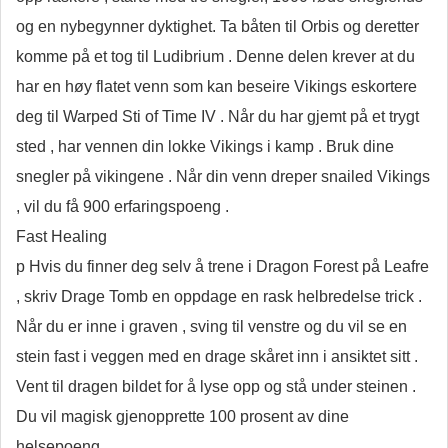
og en nybegynner dyktighet. Ta båten til Orbis og deretter
komme på et tog til Ludibrium . Denne delen krever at du
har en høy flatet venn som kan beseire Vikings eskortere
deg til Warped Sti of Time IV . Når du har gjemt på et trygt
sted , har vennen din lokke Vikings i kamp . Bruk dine
snegler på vikingene . Når din venn dreper snailed Vikings
, vil du få 900 erfaringspoeng .
Fast Healing
p Hvis du finner deg selv å trene i Dragon Forest på Leafre
, skriv Drage Tomb en oppdage en rask helbredelse trick .
Når du er inne i graven , sving til venstre og du vil se en
stein fast i veggen med en drage skåret inn i ansiktet sitt .
Vent til dragen bildet for å lyse opp og stå under steinen .
Du vil magisk gjenopprette 100 prosent av dine
helsepoeng .