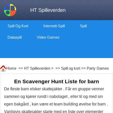
HT Spilleverden
Spill Og Kort
Internett-Spill
Spill
Dataspill
Video Games
Home >>
HT Spilleverden
> >>
Spill og kort
>>
Party Games
En Scavenger Hunt Liste for barn
De fleste barn elsker skattejakter . Får en gruppe venner
sammen og kjører rundt i nabolaget , eller til og med sin
egen bakgård , kan være et team building øvelse for barn .
Vanligvis skattejakter starte med en liste over elementer