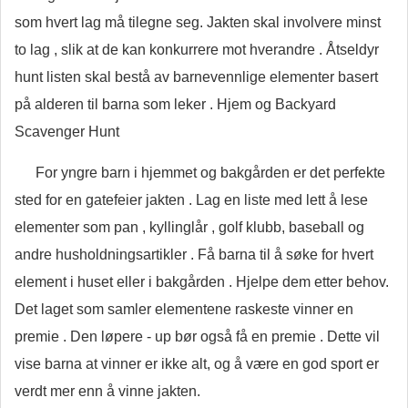
som hvert lag må tilegne seg. Jakten skal involvere minst
to lag , slik at de kan konkurrere mot hverandre . Åtseldyr
hunt listen skal bestå av barnevennlige elementer basert
på alderen til barna som leker . Hjem og Backyard
Scavenger Hunt
For yngre barn i hjemmet og bakgården er det perfekte
sted for en gatefeier jakten . Lag en liste med lett å lese
elementer som pan , kyllinglår , golf klubb, baseball og
andre husholdningsartikler . Få barna til å søke for hvert
element i huset eller i bakgården . Hjelpe dem etter behov.
Det laget som samler elementene raskeste vinner en
premie . Den løpere - up bør også få en premie . Dette vil
vise barna at vinner er ikke alt, og å være en god sport er
verdt mer enn å vinne jakten.