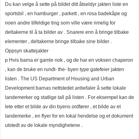
Du kan velge å sette på bildet ditt åtseldyr jakten liste en
sportsbil , en hamburger , parkett , en rosa badekåpe og
noen andre tilfeldige ting som ville være rimelig for
deltakerne til å ta bilder av . Snarere enn å bringe tilbake
elementer , deltakerne bringe tilbake sine bilder .
Oppsyn skattejakter
p Hvis barna er gamle nok , og de ​​har en voksen chaperon
, kan de bruke en rundt- the- byen type gatefeier jakten
listen . The US Department of Housing and Urban
Development barnas nettstedet anbefaler å sette lokale
landemerker og statlige tall på listen . For eksempel kan de
lete etter et bilde av din byens ordfører , et bilde av et
landemerke , en flyer for en lokal hendelse og et dokument
utstedt av de lokale myndighetene .