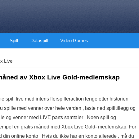
Spill
Dataspill
Video Games
x Live
s måned av Xbox Live Gold-medlemskap
pill live med intens flerspilleraction lenge etter historien
u spille med venner over hele verden , laste ned spilltillegg og
lie og venner med LIVE parts samtaler . Noen spill og
ksempel en gratis måned med Xbox Live Gold- medlemskap. For
din online konto . Hvis du ikke har en konto allerede , må du