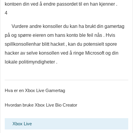
kontoen din ved å endre passordet til en han kjenner .
4
Vurdere andre konsoller du kan ha brukt din gamertag
på og spørre eieren om hans konto ble feil nås . Hvis
spillkonsollenhar blitt hacket , kan du potensielt spore
hacker av selve konsollen ved å ringe Microsoft og din
lokale politimyndigheter .
Hva er en Xbox Live Gamertag
Hvordan bruke Xbox Live Bio Creator
Xbox Live