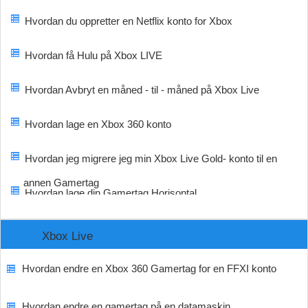
Hvordan du oppretter en Netflix konto for Xbox
Hvordan få Hulu på Xbox LIVE
Hvordan Avbryt en måned - til - måned på Xbox Live
Hvordan lage en Xbox 360 konto
Hvordan jeg migrere jeg min Xbox Live Gold- konto til en
annen Gamertag
Hvordan lage din Gamertag Horisontal
Xbox Live
Hvordan endre en Xbox 360 Gamertag for en FFXI konto
Hvordan endre en gamertag på en datamaskin