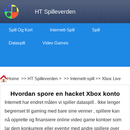
HT Spilleverden
Spill Og Kort
Internett-Spill
Spill
Dataspill
Video Games
Home >>
HT Spilleverden
> >>
Internett-spill
>>
Xbox Live
Hvordan spore en hacket Xbox konto
Internett har endret måten vi spiller dataspill . Ikke lenger
begrenset til gaming med bare sine venner , spillere kan
nå opprette og finansiere online video game kontoer som
lar dem konkurrere eller eventyr med andre spillere over