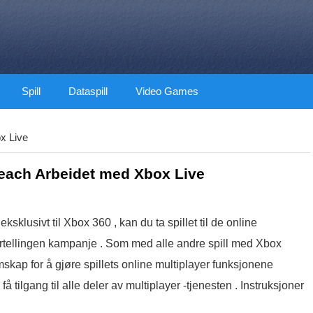
Spill
Dataspill
Video Games
x Live
each Arbeidet med Xbox Live
ksklusivt til Xbox 360 , kan du ta spillet til de online
dfortellingen kampanje . Som med alle andre spill med Xbox
skap for å gjøre spillets online multiplayer funksjonene
å tilgang til alle deler av multiplayer -tjenesten . Instruksjoner