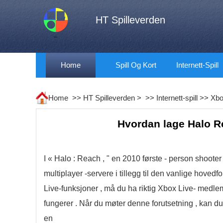
HT Spilleverden
Home
Spill Og Kort
Internett-Spill
Home >>
HT Spilleverden
> >>
Internett-spill
>>
Xbo
Hvordan lage Halo R
I « Halo : Reach , " en 2010 første - person shooter e
multiplayer -servere i tillegg til den vanlige hove
Live-funksjoner , må du ha riktig Xbox Live- medlem
fungerer . Når du møter denne forutsetning , kan du f
en