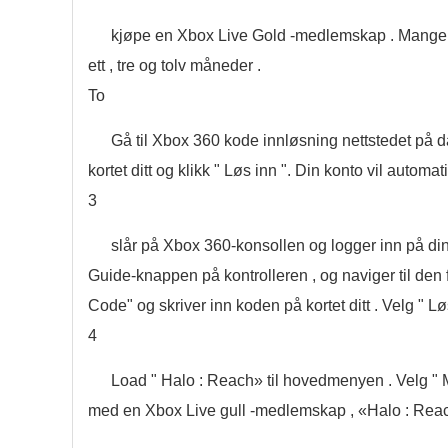
kjøpe en Xbox Live Gold -medlemskap . Mange s
ett , tre og tolv måneder .
To
Gå til Xbox 360 kode innløsning nettstedet på 
kortet ditt og klikk " Løs inn ". Din konto vil automa
3
slår på Xbox 360-konsollen og logger inn på din
Guide-knappen på kontrolleren , og naviger til den
Code" og skriver inn koden på kortet ditt . Velg " L
4
Load " Halo : Reach» til hovedmenyen . Velg " M
med en Xbox Live gull -medlemskap , «Halo : Reach