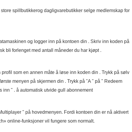
tore spillbutikkerog dagligvarebutikker selge medlemskap for
datamaskinen og logger inn på kontoen din . Skriv inn koden på
tisk bli forlenget med antall måneder du har kjøpt .
 profil som en annen måte å løse inn koden din . Trykk på sølv
 første menyen på skjermen din . Trykk på "A " på " Redeem
øs inn " . å automatisk utvide gull abonnement
ultiplayer " på hovedmenyen. Fordi kontoen din er nå aktivert
» online-funksjoner vil fungere som normalt.