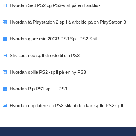
Hvordan Sett PS2 og PS3-spill på en harddisk
Hvordan få Playstation 2 spill å arbeide på en PlayStation 3
Hvordan gjøre min 20GB PS3 Spill PS2 Spill
Slik Last ned spill direkte til din PS3
Hvordan spille PS2 -spill på en ny PS3
Hvordan Rip PS1 spill til PS3
Hvordan oppdatere en PS3 slik at den kan spille PS2 spill