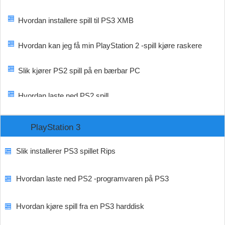
Hvordan installere spill til PS3 XMB
Hvordan kan jeg få min PlayStation 2 -spill kjøre raskere
Slik kjører PS2 spill på en bærbar PC
Hvordan laste ned PS2 spill
PlayStation 3
Slik installerer PS3 spillet Rips
Hvordan laste ned PS2 -programvaren på PS3
Hvordan kjøre spill fra en PS3 harddisk