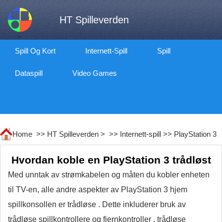
HT Spilleverden
Spill Og Kort
Internett-Spill
Spill
Dataspill
Video Games
Home >>
HT Spilleverden
> >>
Internett-spill
>>
PlayStation 3
Hvordan koble en PlayStation 3 trådløst
Med unntak av strømkabelen og måten du kobler enheten
til TV-en, alle andre aspekter av PlayStation 3 hjem
spillkonsollen er trådløse . Dette inkluderer bruk av
trådløse spillkontrollere og fjernkontroller , trådløse