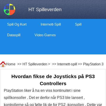
HT Spilleverden
Spill Og Kort
Internett-Spill
Spill
Dataspill
Video Games
Home >>
HT Spilleverden
> >>
Internett-spill
>>
PlayStation 3
Hvordan fikse de Joysticks på PS3
Controllers
PlayStation liker å ha en viss kontinuitet i sine
spillkonsoller . Det er derfor når PS3 ble lansert ,
kontrollerne så og følte lik de for PS2 -konsollen . Dette var