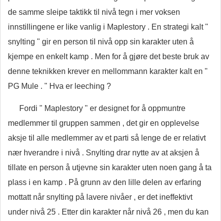
de samme sleipe taktikk til nivå tegn i mer voksen
innstillingene er like vanlig i Maplestory . En strategi kalt "
snylting " gir en person til nivå opp sin karakter uten å
kjempe en enkelt kamp . Men for å gjøre det beste bruk av
denne teknikken krever en mellommann karakter kalt en "
PG Mule . " Hva er leeching ?
Fordi " Maplestory " er designet for å oppmuntre
medlemmer til gruppen sammen , det gir en opplevelse
aksje til alle medlemmer av et parti så lenge de er relativt
nær hverandre i nivå . Snylting drar nytte av at aksjen å
tillate en person å utjevne sin karakter uten noen gang å ta
plass i en kamp . På grunn av den lille delen av erfaring
mottatt når snylting på lavere nivåer , er det ineffektivt
under nivå 25 . Etter din karakter når nivå 26 , men du kan