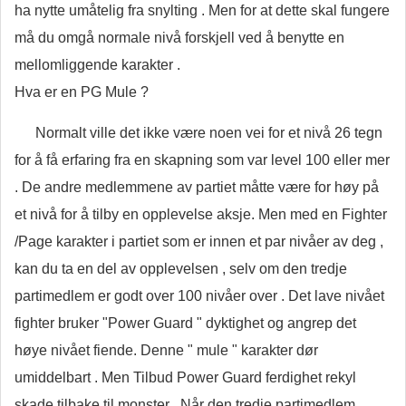
ha nytte umåtelig fra snylting . Men for at dette skal fungere
må du omgå normale nivå forskjell ved å benytte en
mellomliggende karakter .
Hva er en PG Mule ?
Normalt ville det ikke være noen vei for et nivå 26 tegn
for å få erfaring fra en skapning som var level 100 eller mer
. De andre medlemmene av partiet måtte være for høy på
et nivå for å tilby en opplevelse aksje. Men med en Fighter
/Page karakter i partiet som er innen et par nivåer av deg ,
kan du ta en del av opplevelsen , selv om den tredje
partimedlem er godt over 100 nivåer over . Det lave nivået
fighter bruker "Power Guard " dyktighet og angrep det
høye nivået fiende. Denne " mule " karakter dør
umiddelbart . Men Tilbud Power Guard ferdighet rekyl
skade tilbake til monster . Når den tredje partimedlem