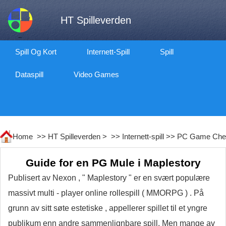
HT Spilleverden
Spill Og Kort
Internett-Spill
Spill
Dataspill
Video Games
Home >>
HT Spilleverden
> >>
Internett-spill
>>
PC Game Che
Guide for en PG Mule i Maplestory
Publisert av Nexon , " Maplestory " er en svært populære
massivt multi - player online rollespill ( MMORPG ) . På
grunn av sitt søte estetiske , appellerer spillet til et yngre
publikum enn andre sammenlignbare spill. Men mange av