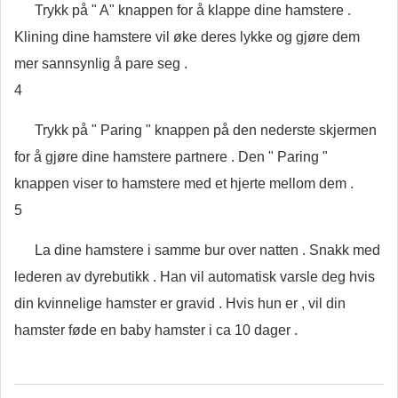
Trykk på " A" knappen for å klappe dine hamstere .
Klining dine hamstere vil øke deres lykke og gjøre dem
mer sannsynlig å pare seg .
4
Trykk på " Paring " knappen på den nederste skjermen
for å gjøre dine hamstere partnere . Den " Paring "
knappen viser to hamstere med et hjerte mellom dem .
5
La dine hamstere i samme bur over natten . Snakk med
lederen av dyrebutikk . Han vil automatisk varsle deg hvis
din kvinnelige hamster er gravid . Hvis hun er , vil din
hamster føde en baby hamster i ca 10 dager .